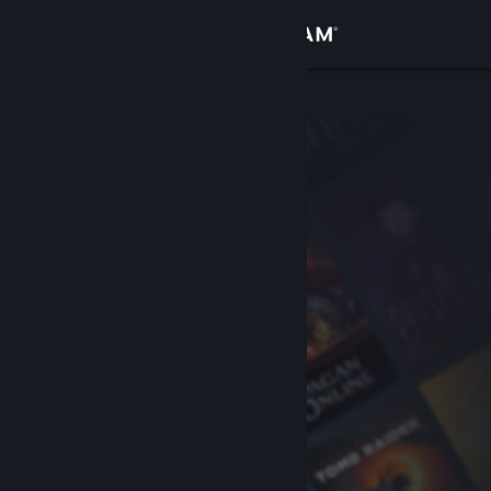
Sign in
Gedung
Komuniti
Tentang
Sokongan
Ubah bahasa
Dapatkan Steam Mobile App
Lihat laman web desktop