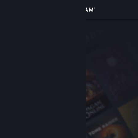
Sign in
Gedung
Komuniti
Tentang
Sokongan
Ubah bahasa
Dapatkan Steam Mobile App
Lihat laman web desktop