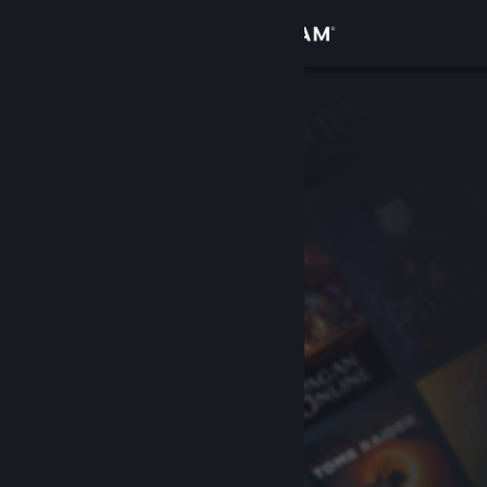
Sign in
Gedung
Komuniti
Tentang
Sokongan
Ubah bahasa
Dapatkan Steam Mobile App
Lihat laman web desktop