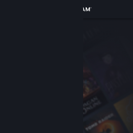
Sign in
Gedung
Komuniti
Tentang
Sokongan
Ubah bahasa
Dapatkan Steam Mobile App
Lihat laman web desktop