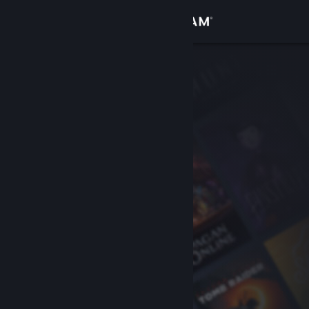
Sign in
Gedung
Komuniti
Tentang
Sokongan
Ubah bahasa
Dapatkan Steam Mobile App
Lihat laman web desktop