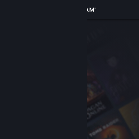
Sign in
Gedung
Komuniti
Tentang
Sokongan
Ubah bahasa
Dapatkan Steam Mobile App
Lihat laman web desktop