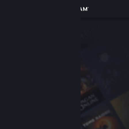
Sign in
Gedung
Komuniti
Tentang
Sokongan
Ubah bahasa
Dapatkan Steam Mobile App
Lihat laman web desktop