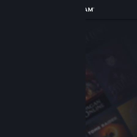
Sign in
Gedung
Komuniti
Tentang
Sokongan
Ubah bahasa
Dapatkan Steam Mobile App
Lihat laman web desktop