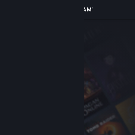
Sign in
Gedung
Komuniti
Tentang
Sokongan
Ubah bahasa
Dapatkan Steam Mobile App
Lihat laman web desktop