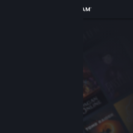
Sign in
Gedung
Komuniti
Tentang
Sokongan
Ubah bahasa
Dapatkan Steam Mobile App
Lihat laman web desktop