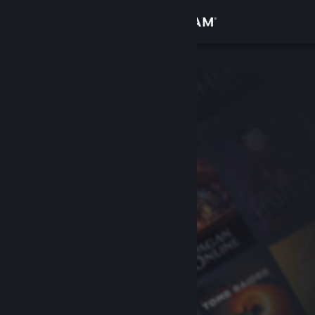
Sign in
Gedung
Komuniti
Tentang
Sokongan
Ubah bahasa
Dapatkan Steam Mobile App
Lihat laman web desktop