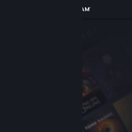
Sign in
Gedung
Komuniti
Tentang
Sokongan
Ubah bahasa
Dapatkan Steam Mobile App
Lihat laman web desktop