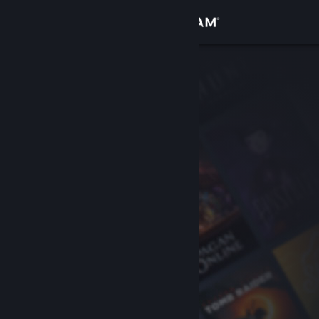
Sign in
Gedung
Komuniti
Tentang
Sokongan
Ubah bahasa
Dapatkan Steam Mobile App
Lihat laman web desktop