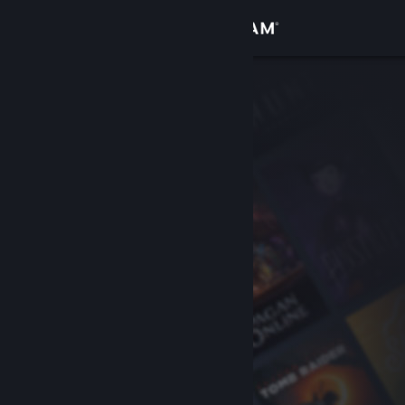
Sign in
Gedung
Komuniti
Tentang
Sokongan
Ubah bahasa
Dapatkan Steam Mobile App
Lihat laman web desktop