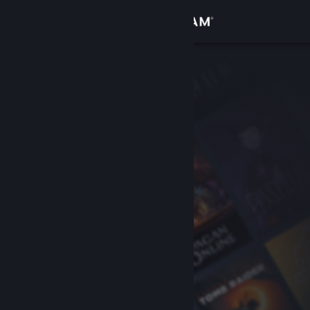
Sign in
Gedung
Komuniti
Tentang
Sokongan
Ubah bahasa
Dapatkan Steam Mobile App
Lihat laman web desktop