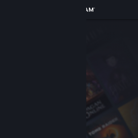
Sign in
Gedung
Komuniti
Tentang
Sokongan
Ubah bahasa
Dapatkan Steam Mobile App
Lihat laman web desktop