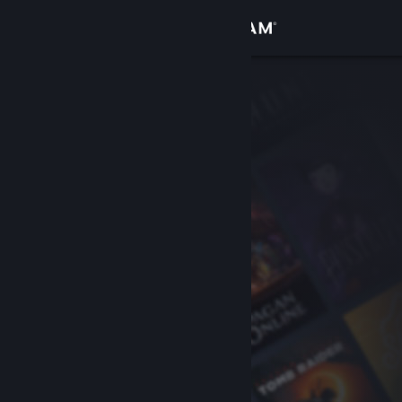
Sign in
Gedung
Komuniti
Tentang
Sokongan
Ubah bahasa
Dapatkan Steam Mobile App
Lihat laman web desktop