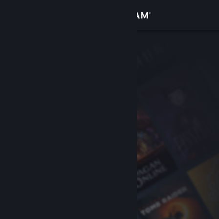
Sign in
Gedung
Komuniti
Tentang
Sokongan
Ubah bahasa
Dapatkan Steam Mobile App
Lihat laman web desktop