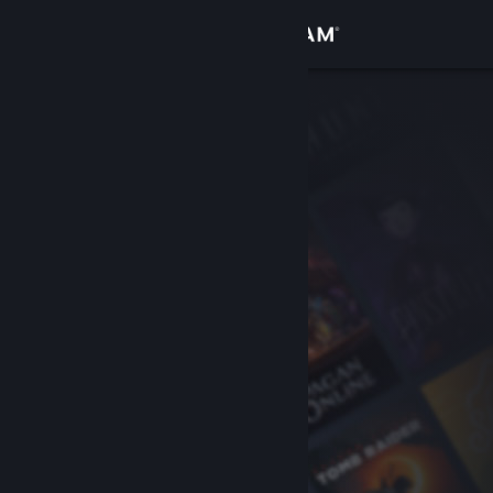
Sign in
Gedung
Komuniti
Tentang
Sokongan
Ubah bahasa
Dapatkan Steam Mobile App
Lihat laman web desktop