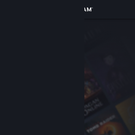
Sign in
Gedung
Komuniti
Tentang
Sokongan
Ubah bahasa
Dapatkan Steam Mobile App
Lihat laman web desktop