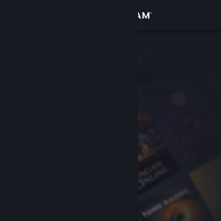
Sign in
Gedung
Komuniti
Tentang
Sokongan
Ubah bahasa
Dapatkan Steam Mobile App
Lihat laman web desktop