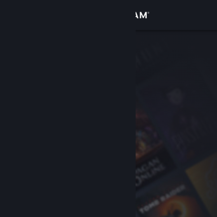
Sign in
Gedung
Komuniti
Tentang
Sokongan
Ubah bahasa
Dapatkan Steam Mobile App
Lihat laman web desktop