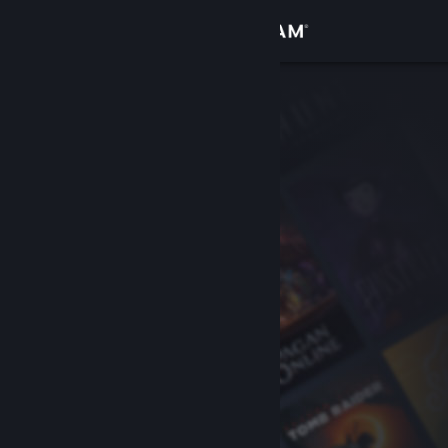
Sign in
Gedung
Komuniti
Tentang
Sokongan
Ubah bahasa
Dapatkan Steam Mobile App
Lihat laman web desktop