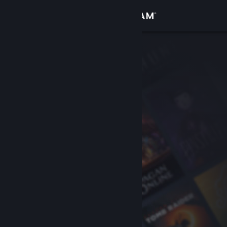
Sign in
Gedung
Komuniti
Tentang
Sokongan
Ubah bahasa
Dapatkan Steam Mobile App
Lihat laman web desktop