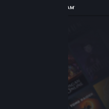
Sign in
Gedung
Komuniti
Tentang
Sokongan
Ubah bahasa
Dapatkan Steam Mobile App
Lihat laman web desktop