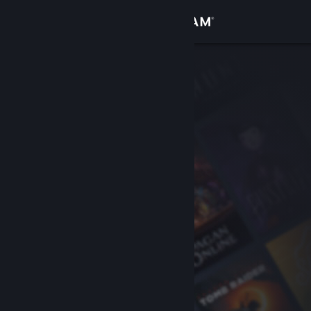
Sign in
Gedung
Komuniti
Tentang
Sokongan
Ubah bahasa
Dapatkan Steam Mobile App
Lihat laman web desktop