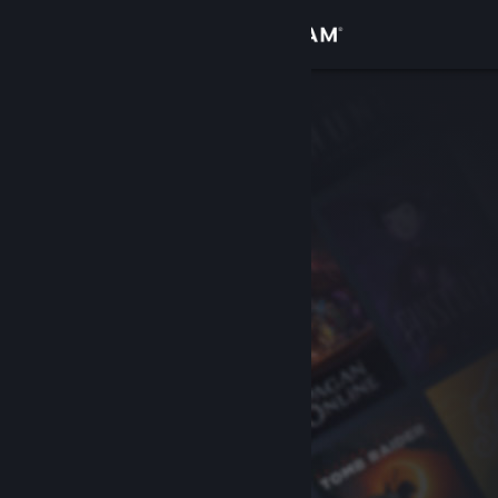
Sign in
Gedung
Komuniti
Tentang
Sokongan
Ubah bahasa
Dapatkan Steam Mobile App
Lihat laman web desktop