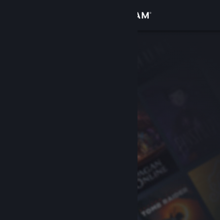
Sign in
Gedung
Komuniti
Tentang
Sokongan
Ubah bahasa
Dapatkan Steam Mobile App
Lihat laman web desktop