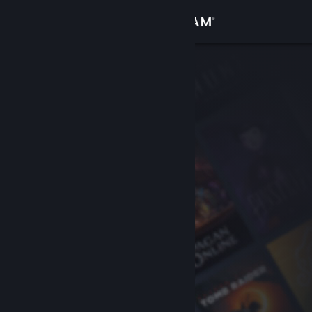
Sign in
Gedung
Komuniti
Tentang
Sokongan
Ubah bahasa
Dapatkan Steam Mobile App
Lihat laman web desktop