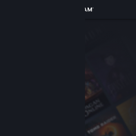
Sign in
Gedung
Komuniti
Tentang
Sokongan
Ubah bahasa
Dapatkan Steam Mobile App
Lihat laman web desktop