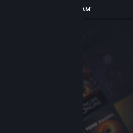
Sign in
Gedung
Komuniti
Tentang
Sokongan
Ubah bahasa
Dapatkan Steam Mobile App
Lihat laman web desktop