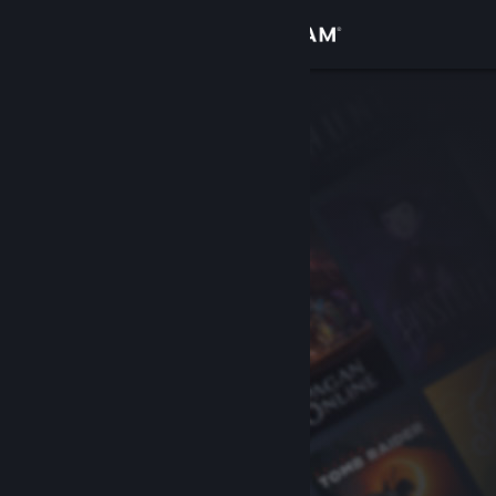
Sign in
Gedung
Komuniti
Tentang
Sokongan
Ubah bahasa
Dapatkan Steam Mobile App
Lihat laman web desktop