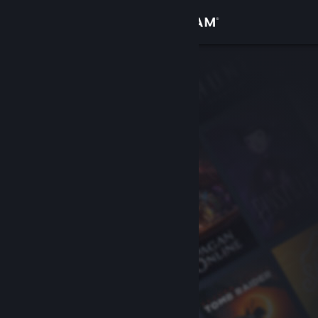
Sign in
Gedung
Komuniti
Tentang
Sokongan
Ubah bahasa
Dapatkan Steam Mobile App
Lihat laman web desktop