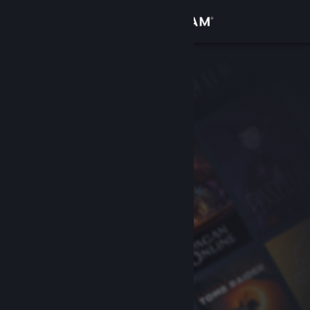
Sign in
Gedung
Komuniti
Tentang
Sokongan
Ubah bahasa
Dapatkan Steam Mobile App
Lihat laman web desktop