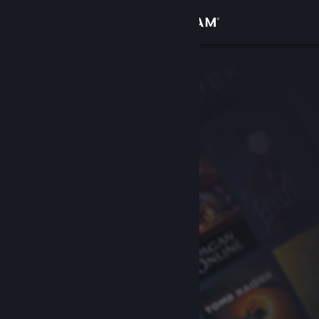
Sign in
Gedung
Komuniti
Tentang
Sokongan
Ubah bahasa
Dapatkan Steam Mobile App
Lihat laman web desktop