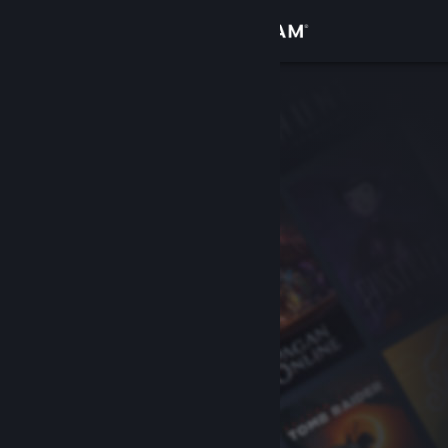
Sign in
Gedung
Komuniti
Tentang
Sokongan
Ubah bahasa
Dapatkan Steam Mobile App
Lihat laman web desktop