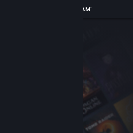
Sign in
Gedung
Komuniti
Tentang
Sokongan
Ubah bahasa
Dapatkan Steam Mobile App
Lihat laman web desktop