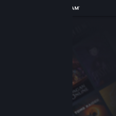
Sign in
Gedung
Komuniti
Tentang
Sokongan
Ubah bahasa
Dapatkan Steam Mobile App
Lihat laman web desktop