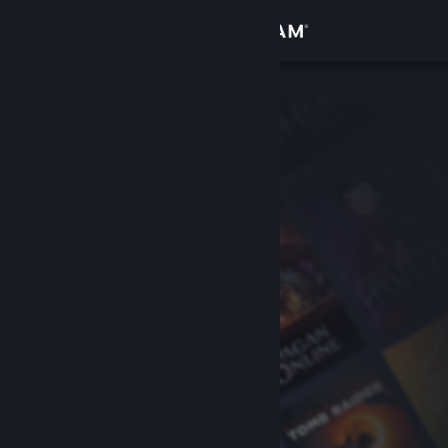
Sign in
Gedung
Komuniti
Tentang
Sokongan
Ubah bahasa
Dapatkan Steam Mobile App
Lihat laman web desktop