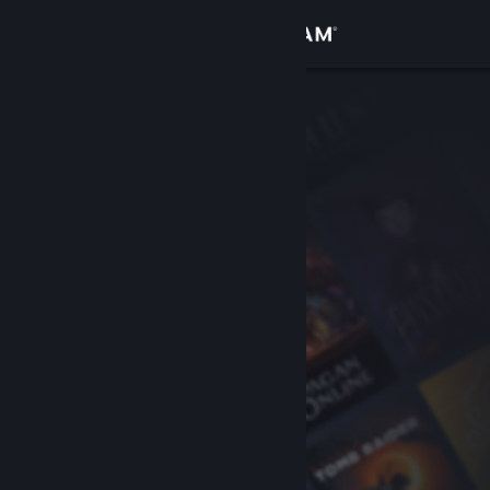
Sign in
Gedung
Komuniti
Tentang
Sokongan
Ubah bahasa
Dapatkan Steam Mobile App
Lihat laman web desktop