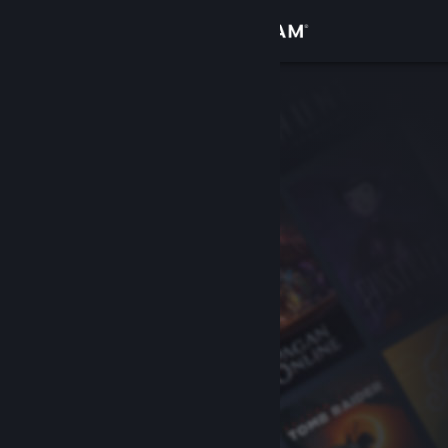
Sign in
Gedung
Komuniti
Tentang
Sokongan
Ubah bahasa
Dapatkan Steam Mobile App
Lihat laman web desktop