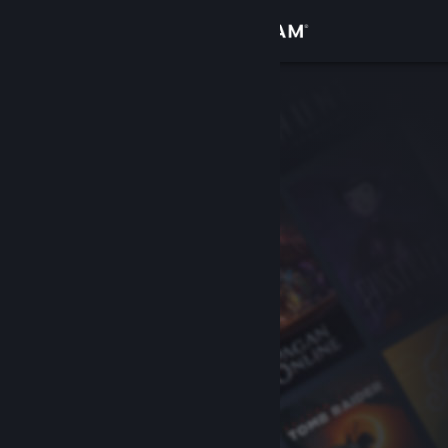
Sign in
Gedung
Komuniti
Tentang
Sokongan
Ubah bahasa
Dapatkan Steam Mobile App
Lihat laman web desktop