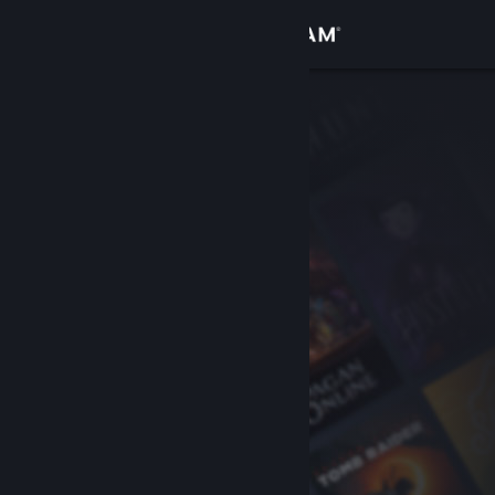
Sign in
Gedung
Komuniti
Tentang
Sokongan
Ubah bahasa
Dapatkan Steam Mobile App
Lihat laman web desktop