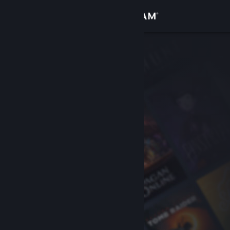
Sign in
Gedung
Komuniti
Tentang
Sokongan
Ubah bahasa
Dapatkan Steam Mobile App
Lihat laman web desktop