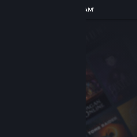
Sign in
Gedung
Komuniti
Tentang
Sokongan
Ubah bahasa
Dapatkan Steam Mobile App
Lihat laman web desktop