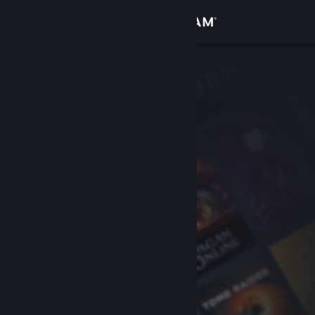
Sign in
Gedung
Komuniti
Tentang
Sokongan
Ubah bahasa
Dapatkan Steam Mobile App
Lihat laman web desktop