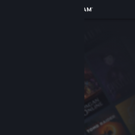
Sign in
Gedung
Komuniti
Tentang
Sokongan
Ubah bahasa
Dapatkan Steam Mobile App
Lihat laman web desktop