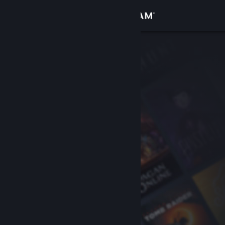
Sign in
Gedung
Komuniti
Tentang
Sokongan
Ubah bahasa
Dapatkan Steam Mobile App
Lihat laman web desktop