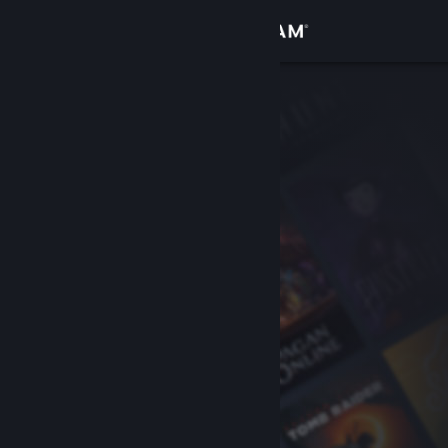
Sign in
Gedung
Komuniti
Tentang
Sokongan
Ubah bahasa
Dapatkan Steam Mobile App
Lihat laman web desktop