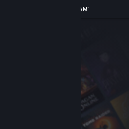
Sign in
Gedung
Komuniti
Tentang
Sokongan
Ubah bahasa
Dapatkan Steam Mobile App
Lihat laman web desktop